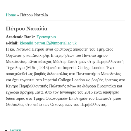
You are here
Home
» Πέτρου Ναταλία
Πέτρου Ναταλία
Academic Rank:
Ερευνήτρια
e-Mail:
kleoniki.petrou12@imperial.ac.uk
Η κα. Ναταλία Πέτρου είναι αριστούχα απόφοιτη του Τμήματος
Οργάνωσης και Διοίκησης Επιχειρήσεων του Πανεπιστημίου
Μακεδονίας. Είναι κάτοχος Μάστερ Επιστημών στην Περιβαλλοντική
Τεχνολογία (M.Sc., 2013) από το Imperial College London. Έχει
απασχοληθεί ως βοηθός διδασκαλίας στο Πανεπιστήμιο Μακεδονίας
και έχει εργαστεί στο Imperial College London ως βοηθός έρευνας στο
Κέντρο Περιβαλλοντικής Πολιτικής πάνω σε διάφορα Ευρωπαϊκά και
εγχώρια προγράμματα. Από τον Ιανουάριο του 2016 είναι υποψήφια
διδάκτορας στο Τμήμα Οικονομικών Επιστημών του Πανεπιστημίου
Θεσσαλίας στο πεδίο των Οικονομικών του Περιβάλλοντος.
Αρχική